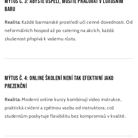
Mýtus č. 3: Abyste uspěli, musíte pracovat v luxusním
baru
Realita:
Každé barmanské prostředí učí cenné dovednosti. Od
neformálních hospod až po catering na akcích, každá
zkušenost přispívá k vašemu růstu.
Mýtus č. 4: Online školení není tak efektivní jako
prezenční
Realita:
Moderní online kurzy kombinují video instrukce,
praktická cvičení a zpětnou vazbu od instruktora, což
studentům poskytuje flexibilitu bez kompromisů v kvalitě.