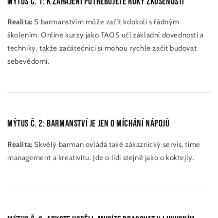
Mýtus č. 1: K zahájení potřebujete roky zkušeností
Realita:
S barmanstvím může začít kdokoli s řádným
školením. Online kurzy jako TAOS učí základní dovednosti a
techniky, takže začátečníci si mohou rychle začít budovat
sebevědomí.
Mýtus č. 2: Barmanství je jen o míchání nápojů
Realita:
Skvělý barman ovládá také zákaznický servis, time
management a kreativitu. Jde o lidi stejně jako o koktejly.