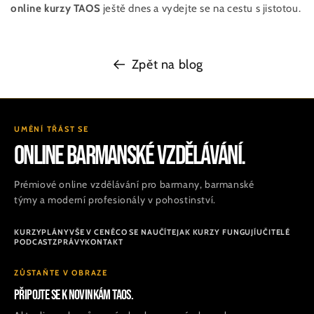
online kurzy TAOS
ještě dnes a vydejte se na cestu s jistotou.
Zpět na blog
UMĚNÍ TŘÁST SE
ONLINE BARMANSKÉ VZDĚLÁVÁNÍ.
Prémiové online vzdělávání pro barmany, barmanské
týmy a moderní profesionály v pohostinství.
KURZY
PLÁNY
VŠE V CENĚ
CO SE NAUČÍTE
JAK KURZY FUNGUJÍ
UČITELÉ
PODCAST
ZPRÁVY
KONTAKT
ZŮSTAŇTE V OBRAZE
Připojte se k novinkám TAOS.