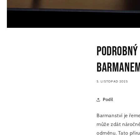
Podrobný 
barmane
5. LISTOPAD 2025
Podíl
Barmanství je řemes
může zdát náročné,
odměnu. Tato příru