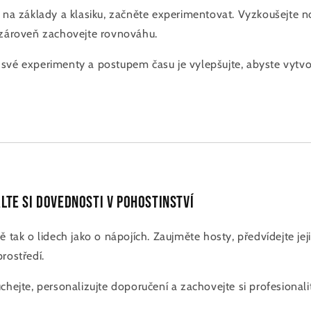
e na základy a klasiku, začněte experimentovat. Vyzkoušejte n
 zároveň zachovejte rovnováhu.
vé experimenty a postupem času je vylepšujte, abyste vytvoři
lte si dovednosti v pohostinství
ě tak o lidech jako o nápojích. Zaujměte hosty, předvídejte jej
rostředí.
chejte, personalizujte doporučení a zachovejte si profesional