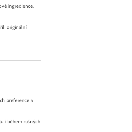
ové ingredience,
li originální
ich preference a
itu i během rušných