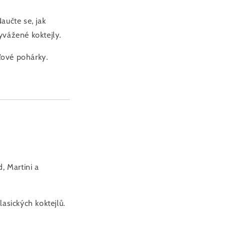
Naučte se, jak
vyvážené koktejly.
ťové pohárky.
, Martini a
asických koktejlů.