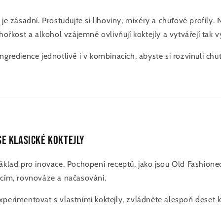
 je zásadní. Prostudujte si lihoviny, mixéry a chuťové profily. 
 hořkost a alkohol vzájemně ovlivňují koktejly a vytvářejí tak 
gredience jednotlivě i v kombinacích, abyste si rozvinuli chu
se klasické koktejly
áklad pro inovace. Pochopení receptů, jako jsou Old Fashioned
rcím, rovnováze a načasování.
perimentovat s vlastními koktejly, zvládněte alespoň deset kl