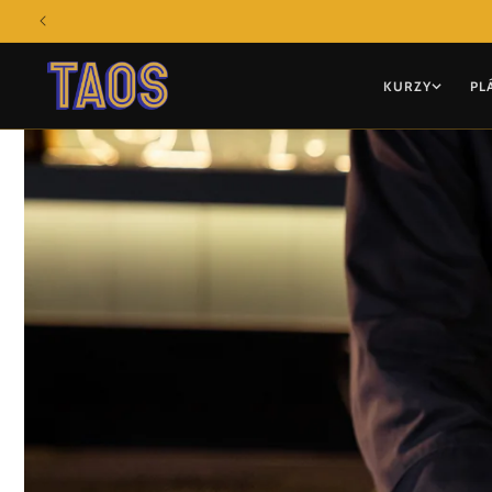
Přejít k
obsahu
KURZY
PL