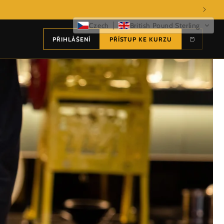
Czech
British Pound Sterling
PŘIHLÁŠENÍ
PŘÍSTUP KE KURZU