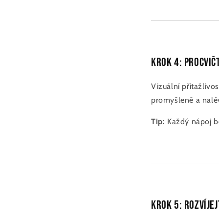
Krok 4: Procvič
Vizuální přitažlivo
promyšleně a naléva
Tip:
Každý nápoj ber
Krok 5: Rozvíjej