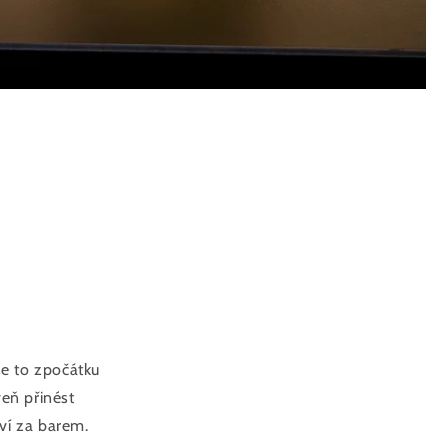
se to zpočátku
eň přinést
ví za barem.