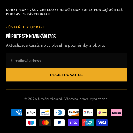
KURZY
PLÁNY
VŠE V CENĚ
CO SE NAUČÍTE
JAK KURZY FUNGUJÍ
UČITELÉ
PODCAST
ZPRÁVY
KONTAKT
ZŮSTAŇTE V OBRAZE
Připojte se k novinkám TAOS.
Aktualizace kurzů, nový obsah a poznámky z oboru.
REGISTROVAT SE
© 2026 Umění třesení. Všechna práva vyhrazena.