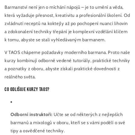
Barmanství není jen o míchání nápojů – je to umění a věda,
která vyžaduje přesnost, kreativitu a profesionální školení. Od
zvládnutí receptů na koktejly až po pochopení nuancí lihovin
a zdokonalení techniky třepání je komplexní vzdělání klíčem
k tomu, abyste se stali vyhledávaným barmanem.
V TAOS chápeme požadavky moderního barmana. Proto naše
kurzy kombinují odborně vedené tutoriály, praktické techniky
a poznatky z oboru, abyste získali praktické dovednosti z
reálného světa.
Co odlišuje kurzy TAOS?
Odborní instruktoři:
Učte se od některých z nejlepších
barmanů a mixologů v oboru, kteří se s vámi podělí o své
tipy a osvědčené techniky.