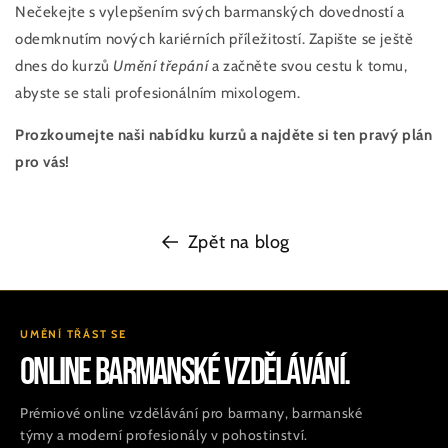
Nečekejte s vylepšením svých barmanských dovedností a
odemknutím nových kariérních příležitostí. Zapište se ještě
dnes do kurzů
Umění třepání
a začněte svou cestu k tomu,
abyste se stali profesionálním mixologem.
Prozkoumejte naši nabídku kurzů a najděte si ten pravý plán
pro vás!
Zpět na blog
UMĚNÍ TŘÁST SE
ONLINE BARMANSKÉ VZDĚLÁVÁNÍ.
Prémiové online vzdělávání pro barmany, barmanské
týmy a moderní profesionály v pohostinství.