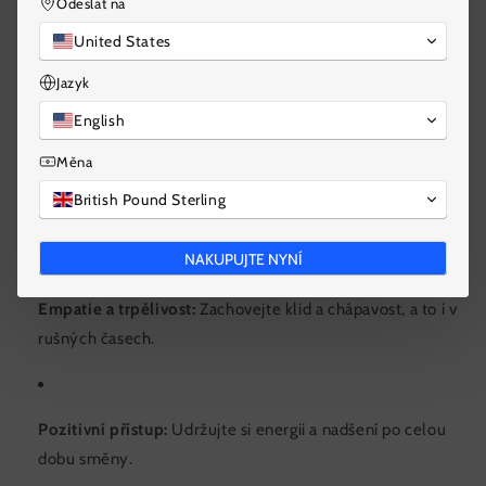
Odeslat na
United States
Aktivní naslouchání:
Věnujte velkou pozornost potřebám a
Jazyk
preferencím hostů.
English
Měna
Jasná komunikace:
S jistotou vysvětlujte položky v menu a
British Pound Sterling
speciální nabídky.
NAKUPUJTE NYNÍ
Empatie a trpělivost:
Zachovejte klid a chápavost, a to i v
rušných časech.
Pozitivní přístup:
Udržujte si energii a nadšení po celou
dobu směny.