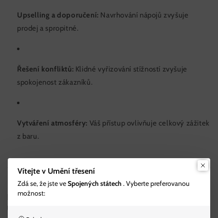
Upselling a doporučení:
Navrhování nápojů zvyšuje
prodej a spropitné.
Řešení konfliktů:
Klidné vyřizování stížností zvyšuje
spokojenost zákazníků.
Vytváření atmosféry:
Váš přístup ovlivňuje celkový zážitek
z baru.
Vítejte v Umění třesení
Zdá se, že jste ve
Spojených státech
. Vyberte preferovanou
možnost:
Klíčové dovednosti v oblasti zákaznického servisu, které by měl
ovládat každý barman