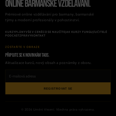
ONLINE BARMANSKÉ VZDĚLÁVÁNÍ.
Prémiové online vzdělávání pro barmany, barmanské
týmy a moderní profesionály v pohostinství.
KURZY
PLÁNY
VŠE V CENĚ
CO SE NAUČÍTE
JAK KURZY FUNGUJÍ
UČITELÉ
PODCAST
ZPRÁVY
KONTAKT
ZŮSTAŇTE V OBRAZE
Připojte se k novinkám TAOS.
Aktualizace kurzů, nový obsah a poznámky z oboru.
REGISTROVAT SE
© 2026 Umění třesení. Všechna práva vyhrazena.