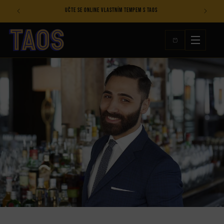
Přejít k
ive
Učte se online vlastním tempem s TAOS
obsahu