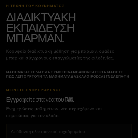
Η ΤΈΧΝΗ ΤΟΥ ΚΟΥΝΉΜΑΤΟΣ
ΔΙΑΔΙΚΤΥΑΚΉ
ΕΚΠΑΊΔΕΥΣΗ
ΜΠΆΡΜΑΝ.
Κορυφαία διαδικτυακή μάθηση για μπάρμαν, ομάδες
μπαρ και σύγχρονους επαγγελματίες της φιλοξενίας.
ΜΑΘΉΜΑΤΑ
ΣΧΈΔΙΑ
ΌΛΑ ΣΥΜΠΕΡΙΛΑΜΒΆΝΟΝΤΑΙ
ΤΙ ΘΑ ΜΆΘΕΤΕ
ΠΏΣ ΛΕΙΤΟΥΡΓΟΎΝ ΤΑ ΜΑΘΉΜΑΤΑ
ΔΆΣΚΑΛΟΙ
PODCAST
ΝΈΑ
ΕΠΑΦΉ
ΜΕΊΝΕΤΕ ΕΝΗΜΕΡΩΜΈΝΟΙ
Εγγραφείτε στα νέα του TAOS.
Ενημερώσεις μαθημάτων, νέο περιεχόμενο και
σημειώσεις για τον κλάδο.