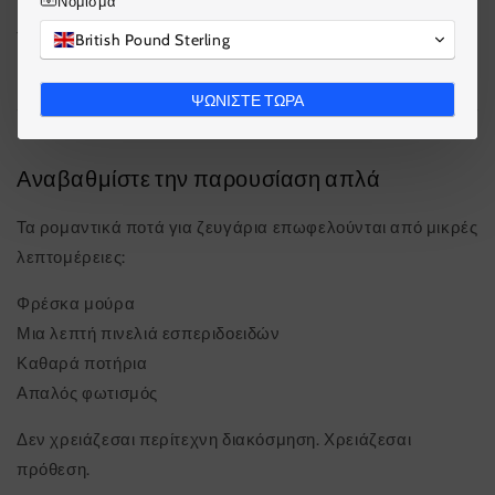
Νόμισμα
Τα κρύα ποτά είναι πιο απαλά και πιο εκλεπτυσμένα.
British Pound Sterling
ΨΩΝΙΣΤΕ ΤΩΡΑ
Αναβαθμίστε την παρουσίαση απλά
Τα ρομαντικά ποτά για ζευγάρια επωφελούνται από μικρές
λεπτομέρειες:
Φρέσκα μούρα
Μια λεπτή πινελιά εσπεριδοειδών
Καθαρά ποτήρια
Απαλός φωτισμός
Δεν χρειάζεσαι περίτεχνη διακόσμηση. Χρειάζεσαι
πρόθεση.