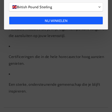
Stapsgewijze training voor beginners en gevorderde
British Pound Sterling
professionals.
NU WINKELEN
Flexibele modules die je in je eigen tempo kunt volgen en
die aansluiten op jouw levensstijl.
Certificeringen die in de hele horecasector hoog aanzien
genieten.
Een sterke, ondersteunende gemeenschap die je blijft
inspireren.