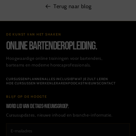
Terug naar blog
DE KUNST VAN HET SHAKEN
ONLINE BARTENDEROPLEIDING.
Hoogwaardige online trainingen voor bartenders,
barteams en moderne horecaprofessionals.
CURSUSSEN
PLANNEN
ALLES INCLUSIEF
WAT JE ZULT LEREN
HOE CURSUSSEN WERKEN
LERAREN
PODCAST
NIEUWS
CONTACT
BLIJF OP DE HOOGTE
Word lid van de TAOS-nieuwsgroep.
Cursusupdates, nieuwe inhoud en branche-informatie.