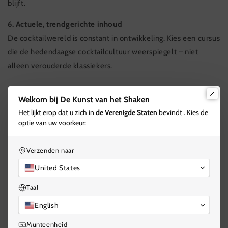
blijft.
6. Actuele, trendgerichte inhoud
De cocktailwereld is constant in ontwikkeling. Kies een cursus
die de hedendaagse cocktailcultuur weerspiegelt – niet
alleen verouderde klassiekers.
Welkom bij De Kunst van het Shaken
Het lijkt erop dat u zich in
de Verenigde Staten
bevindt . Kies de
optie van uw voorkeur:
Waarom The Art of Shaking anders is
Verzenden naar
United States
Cursussen ontwikkeld en gegeven door bartenders van
wereldklasse.
Taal
English
Munteenheid