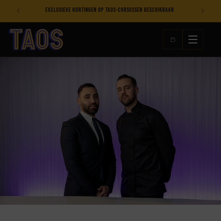
Meteen
Exclusieve kortingen op TAOS-cursussen beschikbaar
Bes
naar de
content