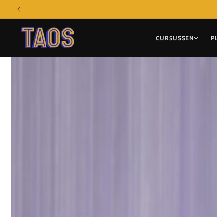
Meteen
naar de
content
CURSUSSEN
P