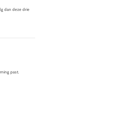
olg dan deze drie
mming past.