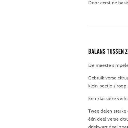
Door eerst de basi
Balans tussen z
De meeste simpele 
Gebruik verse citr
klein beetje siroop
Een klassieke ver
Twee delen sterke 
één deel verse citr
driekwart deel zoet