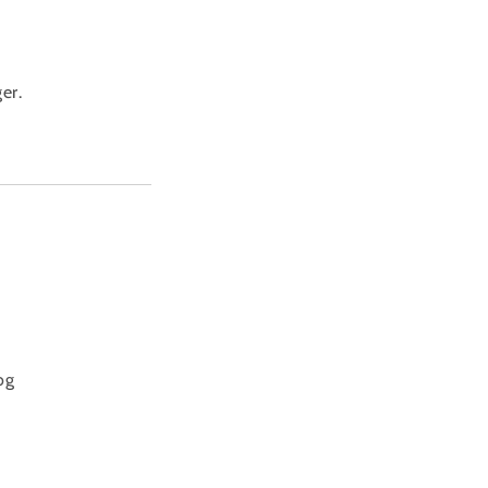
er.
og