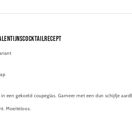
alentijnscocktailrecept
ariant
sap
f in een gekoeld coupeglas. Garneer met een dun schijfje aardb
nt. Moeiteloos.