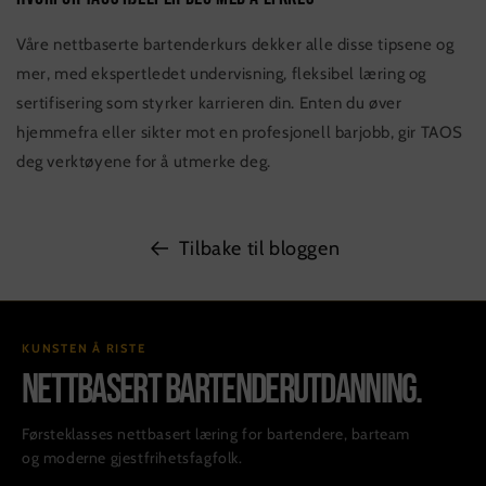
Våre nettbaserte bartenderkurs dekker alle disse tipsene og
mer, med ekspertledet undervisning, fleksibel læring og
sertifisering som styrker karrieren din. Enten du øver
hjemmefra eller sikter mot en profesjonell barjobb, gir TAOS
deg verktøyene for å utmerke deg.
Tilbake til bloggen
KUNSTEN Å RISTE
NETTBASERT BARTENDERUTDANNING.
Førsteklasses nettbasert læring for bartendere, barteam
og moderne gjestfrihetsfagfolk.