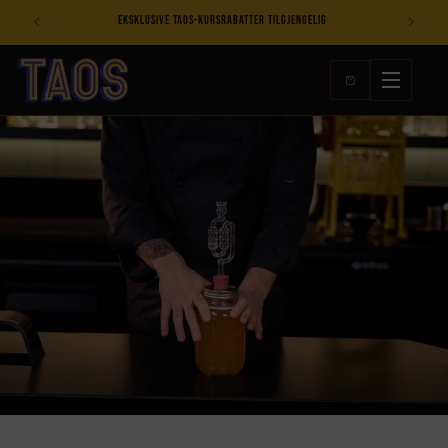
Hopp til
Eksklusive TAOS-kursrabatter tilgjengelig
innhold