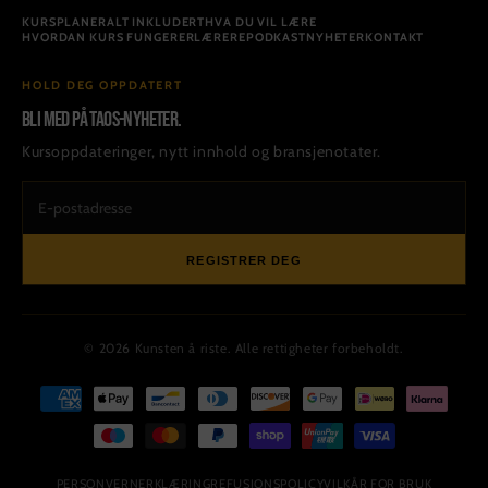
KURS
PLANER
ALT INKLUDERT
HVA DU VIL LÆRE
HVORDAN KURS FUNGERER
LÆRERE
PODKAST
NYHETER
KONTAKT
HOLD DEG OPPDATERT
Bli med på TAOS-nyheter.
Kursoppdateringer, nytt innhold og bransjenotater.
REGISTRER DEG
© 2026 Kunsten å riste. Alle rettigheter forbeholdt.
PERSONVERNERKLÆRING
REFUSJONSPOLICY
VILKÅR FOR BRUK