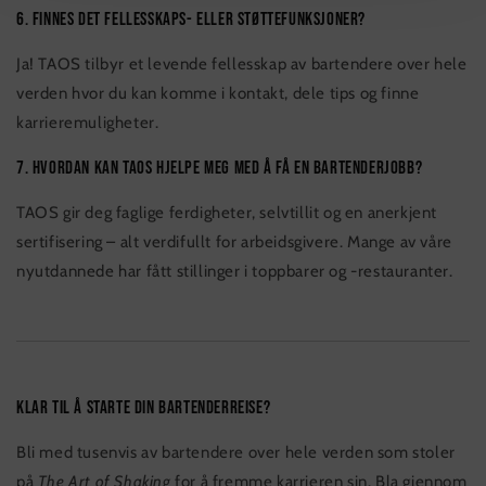
6. Finnes det fellesskaps- eller støttefunksjoner?
Ja! TAOS tilbyr et levende fellesskap av bartendere over hele
verden hvor du kan komme i kontakt, dele tips og finne
karrieremuligheter.
7. Hvordan kan TAOS hjelpe meg med å få en bartenderjobb?
TAOS gir deg faglige ferdigheter, selvtillit og en anerkjent
sertifisering – alt verdifullt for arbeidsgivere. Mange av våre
nyutdannede har fått stillinger i toppbarer og -restauranter.
Klar til å starte din bartenderreise?
Bli med tusenvis av bartendere over hele verden som stoler
på
The Art of Shaking
for å fremme karrieren sin. Bla gjennom