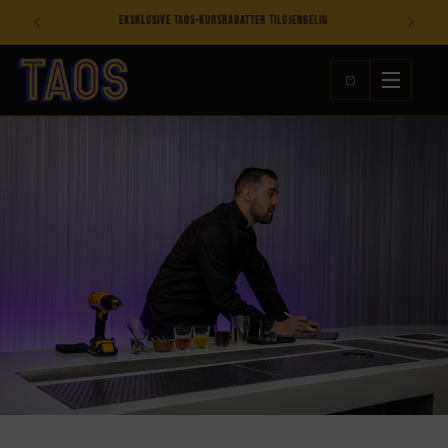
Hopp til
ig
Spar på TAOS-pakker og all inclusive-tilgang
innhold