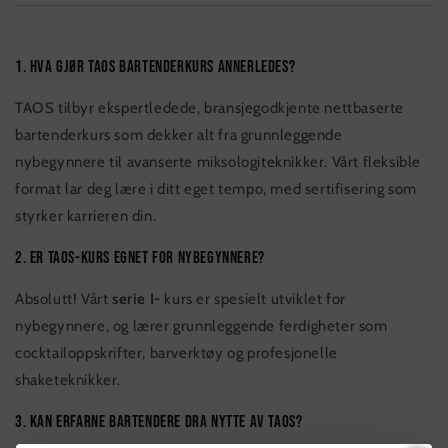
1. Hva gjør TAOS bartenderkurs annerledes?
TAOS tilbyr ekspertledede, bransjegodkjente nettbaserte
bartenderkurs som dekker alt fra grunnleggende
nybegynnere til avanserte miksologiteknikker. Vårt fleksible
format lar deg lære i ditt eget tempo, med sertifisering som
styrker karrieren din.
2. Er TAOS-kurs egnet for nybegynnere?
Absolutt! Vårt
serie I-
kurs er spesielt utviklet for
nybegynnere, og lærer grunnleggende ferdigheter som
cocktailoppskrifter, barverktøy og profesjonelle
shaketeknikker.
3. Kan erfarne bartendere dra nytte av TAOS?