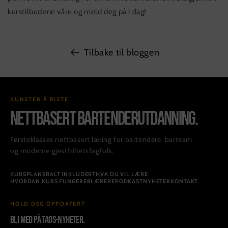
kurstilbudene våre og meld deg på i dag!
Tilbake til bloggen
KUNSTEN Å RISTE
NETTBASERT BARTENDERUTDANNING.
Førsteklasses nettbasert læring for bartendere, barteam
og moderne gjestfrihetsfagfolk.
KURS
PLANER
ALT INKLUDERT
HVA DU VIL LÆRE
HVORDAN KURS FUNGERER
LÆRERE
PODKAST
NYHETER
KONTAKT
HOLD DEG OPPDATERT
Bli med på TAOS-nyheter.