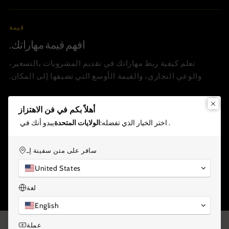
قيمة
افهم قيمة مهاراتك.
تعلم كيفية ربط مهاراتك في تقديم المشروبات بالتسعير،
والوعي التجاري، والقيمة الأوسع التي تضيفها إلى المكان.
أهلاً بكم في فن الاهتزاز
إِبداع
. اختر الخيار الذي تفضله:
الولايات المتحدة
يبدو أنك في
طوّر المزيد من الأفكار الأصلية.
سافر على متن سفينة لِـ
ابتكر أساليب إبداعية أكثر تعمداً حتى تبدو مشروباتك أكثر تميزاً
United States
وشخصية وأفضل تخطيطاً.
لغة
English
عملة