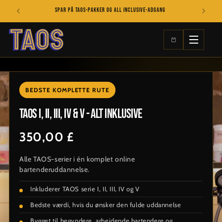
Gå til
Lær online i dit eget tempo med TAOS
indhold
BEDSTE KOMPLETTE RUTE
TAOS I, II, III, IV & V - ALT INKLUSIVE
350,00 £
Alle TAOS-serier i én komplet online
bartenderuddannelse.
Inkluderer TAOS serie I, II, III, IV og V
Bedste værdi, hvis du ønsker den fulde uddannelse
Bygget til begyndere, arbejdende bartendere og