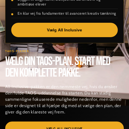
ambitiøse elever
En klar vej fra fundamenter til avanceret kreativ tænkning
Vælg All Inclusive
TAOS-PLANER
VÆLG DIN TAOS-PLAN. START MED
DEN KOMPLETTE PAKKE.
All Inclusive-pakken er den nemmeste vej, hvis du ønsker
den fulde TAOS-uddannelse fra starten. Du kan stadig
sammenligne fokuserede muligheder nedenfor, men denne
side er designet til at hjælpe dig med at vælge den plan, der
giver dig den klareste vej frem.
VÆLG ALL INCLUSIVE