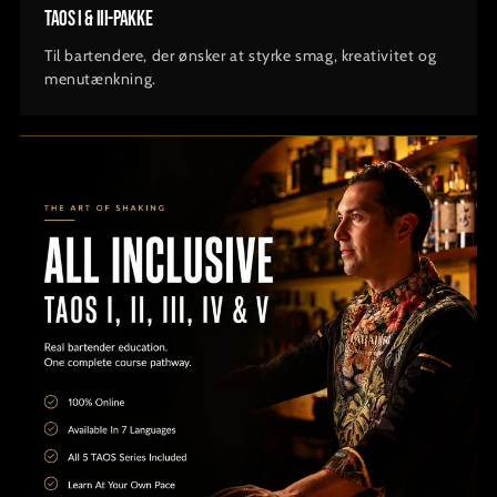
TAOS I & III-pakke
Welcome to The Art Of Shaking
It seems that you are in
United States
. Choose the option you
Til bartendere, der ønsker at styrke smag, kreativitet og
prefer:
menutænkning.
Ship to
United States
Language
English
Currency
British Pound Sterling
SHOP NOW