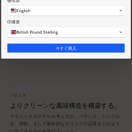
言語
English
ツール
通貨
バーツールをより効果的に活用しまし
British Pound Sterling
ょう。
プロのカクテル作りに必要な道具、動作、そして細部
今すぐ購入
について、より明確な理解を深めましょう。
バランス
よりクリーンな風味構造を構築する。
クラシックカクテルの考え方が、バランス、シンプル
さ、抑制、そして最終的なドリンクの品質をどのよう
に向上させるかを学びましょう。