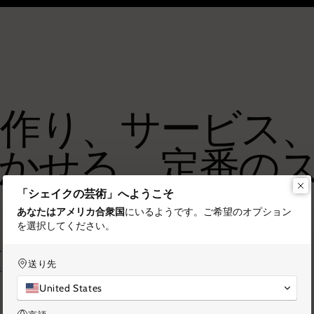
ク作り、サービス
かせる、定番の
「シェイクの芸術」へようこそ
あなたはアメリカ合衆国
にいるようです
。ご希望のオプション
を選択してください。
ーテンディング技術、正確なサービス手順、必須ツールの
送り先
手法を学びましょう。
United States