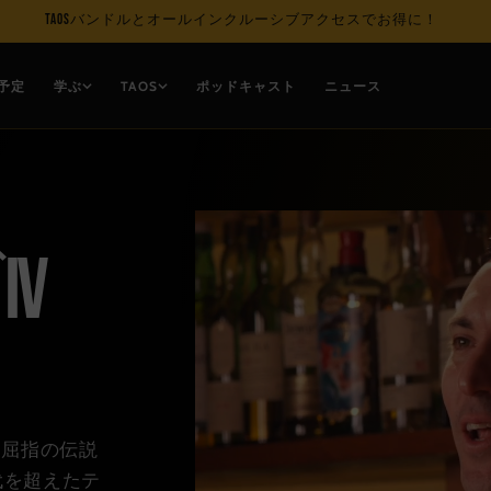
TAOSで自分のペースでオンライン学習
予定
学ぶ
TAOS
ポッドキャスト
ニュース
V
ナ屈指の伝説
代を超えたテ