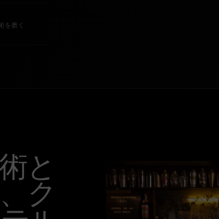
術を磨く
術と
、ク