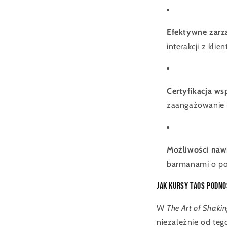
Efektywne zarz
interakcji z kli
Certyfikacja ws
zaangażowanie i
Możliwości naw
barmanami o po
Jak kursy TAOS podn
W
The Art of Shaki
niezależnie od teg