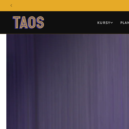
Przejdź
do treści
KURSY
PLA