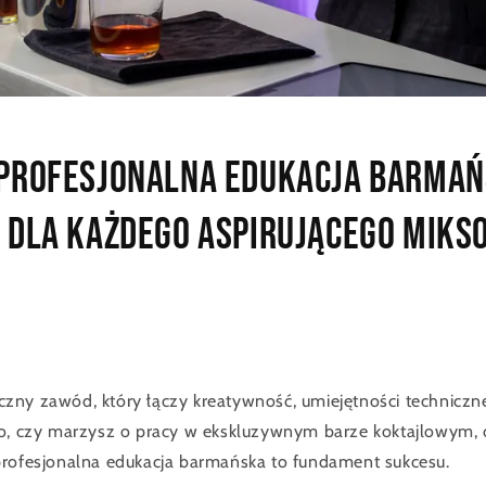
profesjonalna edukacja barmań
 dla każdego aspirującego miks
ny zawód, który łączy kreatywność, umiejętności techniczne 
go, czy marzysz o pracy w ekskluzywnym barze koktajlowym, 
profesjonalna edukacja barmańska to fundament sukcesu.