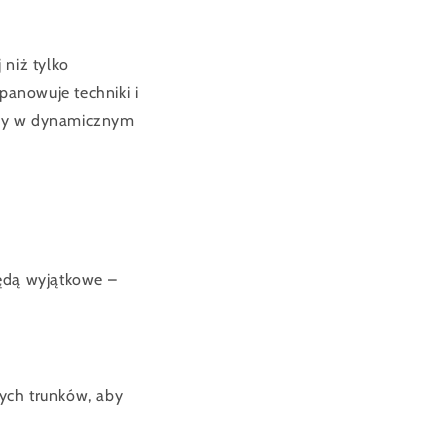
niż tylko
anowuje techniki i
acy w dynamicznym
będą wyjątkowe –
nych trunków, aby