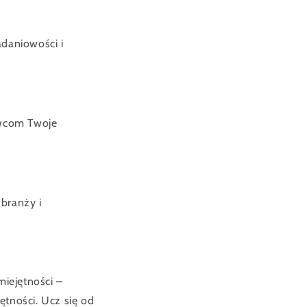
adaniowości i
awcom Twoje
 branży i
iejętności –
ętności. Ucz się od