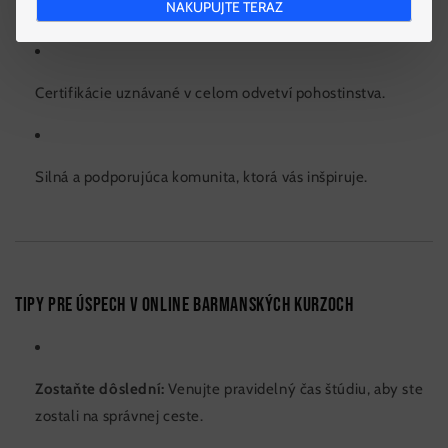
NAKUPUJTE TERAZ
vášmu životnému štýlu.
Certifikácie uznávané v celom odvetví pohostinstva.
Silná a podporujúca komunita, ktorá vás inšpiruje.
Tipy pre úspech v online barmanských kurzoch
Zostaňte dôslední:
Venujte pravidelný čas štúdiu, aby ste
zostali na správnej ceste.