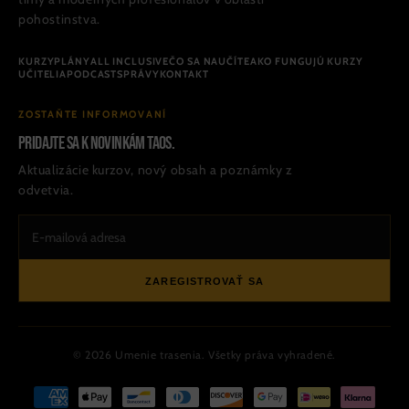
pohostinstva.
KURZY
PLÁNY
ALL INCLUSIVE
ČO SA NAUČÍTE
AKO FUNGUJÚ KURZY
UČITELIA
PODCAST
SPRÁVY
KONTAKT
ZOSTAŇTE INFORMOVANÍ
Pridajte sa k novinkám TAOS.
Aktualizácie kurzov, nový obsah a poznámky z
odvetvia.
ZAREGISTROVAŤ SA
© 2026 Umenie trasenia. Všetky práva vyhradené.