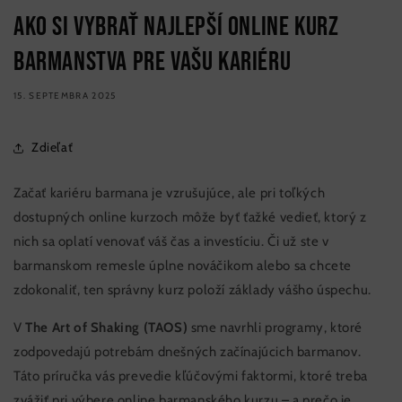
Ako si vybrať najlepší online kurz
barmanstva pre vašu kariéru
15. SEPTEMBRA 2025
Zdieľať
Začať kariéru barmana je vzrušujúce, ale pri toľkých
dostupných online kurzoch môže byť ťažké vedieť, ktorý z
nich sa oplatí venovať váš čas a investíciu. Či už ste v
barmanskom remesle úplne nováčikom alebo sa chcete
zdokonaliť, ten správny kurz položí základy vášho úspechu.
V
The Art of Shaking (TAOS)
sme navrhli programy, ktoré
zodpovedajú potrebám dnešných začínajúcich barmanov.
Táto príručka vás prevedie kľúčovými faktormi, ktoré treba
zvážiť pri výbere online barmanského kurzu – a prečo je