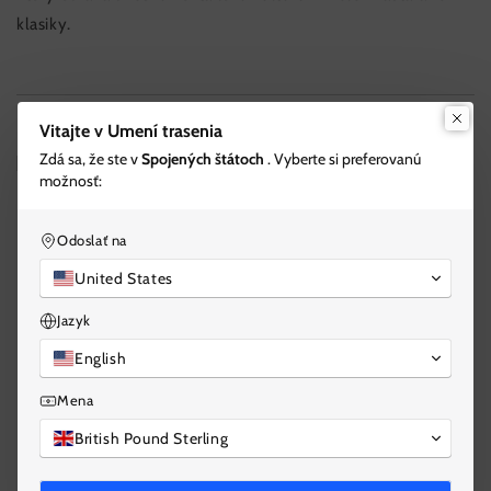
klasiky.
Vitajte v Umení trasenia
Zdá sa, že ste v
Spojených štátoch
. Vyberte si preferovanú
Prečo je umenie trasenia iné
možnosť:
Odoslať na
Kurzy vytvorené a vedené barmanmi svetovej triedy.
United States
Jazyk
Podrobný návod na tréning pre začiatočníkov aj
English
pokročilých profesionálov.
Mena
British Pound Sterling
Flexibilné moduly s vlastným tempom, ktoré zodpovedajú