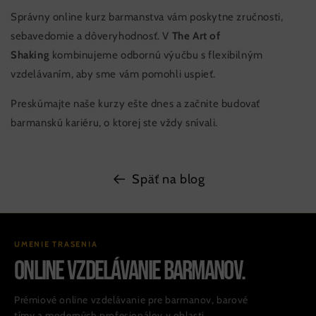
Správny online kurz barmanstva vám poskytne zručnosti,
sebavedomie a dôveryhodnosť. V
The Art of
Shaking
kombinujeme odbornú výučbu s flexibilným
vzdelávaním, aby sme vám pomohli uspieť.
Preskúmajte naše kurzy ešte dnes a začnite budovať
barmanskú kariéru, o ktorej ste vždy snívali.
Späť na blog
UMENIE TRASENIA
ONLINE VZDELÁVANIE BARMANOV.
Prémiové online vzdelávanie pre barmanov, barové
tímy a moderných profesionálov v oblasti