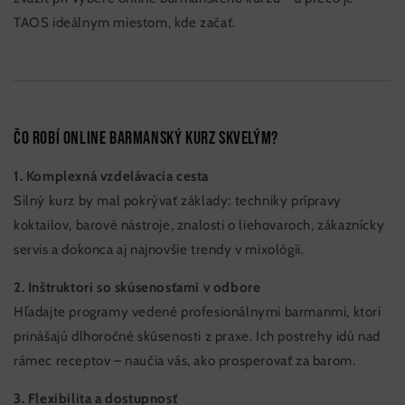
TAOS ideálnym miestom, kde začať.
Čo robí online barmanský kurz skvelým?
1. Komplexná vzdelávacia cesta
Silný kurz by mal pokrývať základy: techniky prípravy
koktailov, barové nástroje, znalosti o liehovaroch, zákaznícky
servis a dokonca aj najnovšie trendy v mixológii.
2. Inštruktori so skúsenosťami v odbore
Hľadajte programy vedené profesionálnymi barmanmi, ktorí
prinášajú dlhoročné skúsenosti z praxe. Ich postrehy idú nad
rámec receptov – naučia vás, ako prosperovať za barom.
3. Flexibilita a dostupnosť