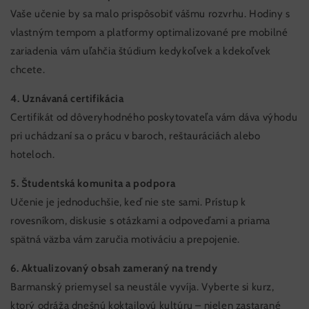
Vaše učenie by sa malo prispôsobiť vášmu rozvrhu. Hodiny s
vlastným tempom a platformy optimalizované pre mobilné
zariadenia vám uľahčia štúdium kedykoľvek a kdekoľvek
chcete.
4. Uznávaná certifikácia
Certifikát od dôveryhodného poskytovateľa vám dáva výhodu
pri uchádzaní sa o prácu v baroch, reštauráciách alebo
hoteloch.
5. Študentská komunita a podpora
Učenie je jednoduchšie, keď nie ste sami. Prístup k
rovesníkom, diskusie s otázkami a odpoveďami a priama
spätná väzba vám zaručia motiváciu a prepojenie.
6. Aktualizovaný obsah zameraný na trendy
Barmanský priemysel sa neustále vyvíja. Vyberte si kurz,
ktorý odráža dnešnú koktailovú kultúru – nielen zastarané