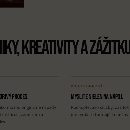
ky, kreativity a zážitku
A
POHOSTINNOSŤ
vorivý proces.
Myslite nielen na nápoj.
 ako možno originálne nápady
Pochopte, ako služby, zážitok 
 štruktúrou, zámerom a
prezentácia formujú konečný 
ím.