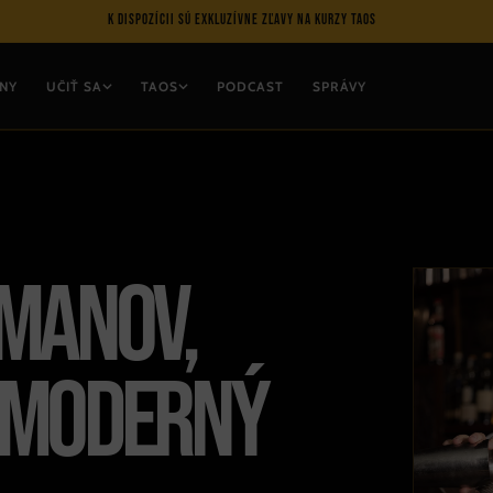
Ušetrite na balíkoch TAOS a all inclusive prístupe
NY
UČIŤ SA
TAOS
PODCAST
SPRÁVY
RMANOV,
 MODERNÝ