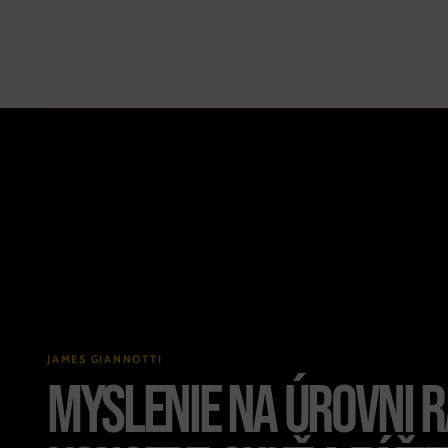
JAMES GIANNOTTI
Myslenie na úrovni r