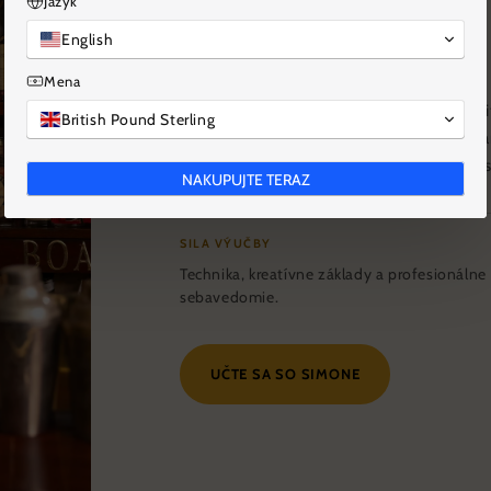
Jazyk
barmanstva.
English
Mena
Simone Caporale je známy svojou kreativ
British Pound Sterling
pohostinnosť. Jeho výučba pomáha barmano
sa technika stáva kontrolovanejšou a ako 
NAKUPUJTE TERAZ
SILA VÝUČBY
Technika, kreatívne základy a profesionálne
sebavedomie.
UČTE SA SO SIMONE