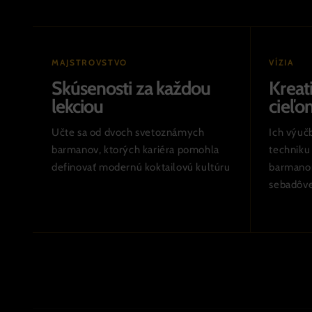
MAJSTROVSTVO
VÍZIA
Skúsenosti za každou
Kreat
lekciou
cieľo
Učte sa od dvoch svetoznámych
Ich výuč
barmanov, ktorých kariéra pomohla
techniku
definovať modernú koktailovú kultúru
barmanom
sebadôve