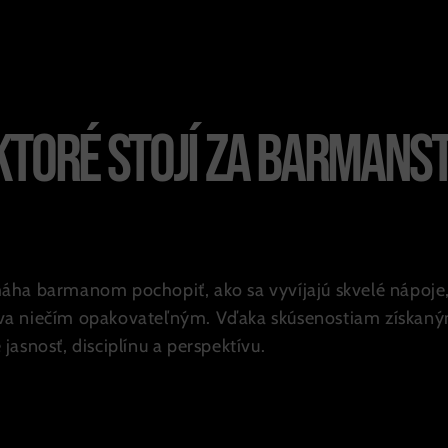
 ktoré stojí za barman
áha barmanom pochopiť, ako sa vyvíjajú skvelé nápoje
 stáva niečím opakovateľným. Vďaka skúsenostiam získan
 jasnosť, disciplínu a perspektívu.