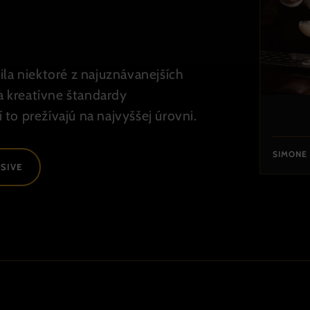
la niektoré z najuznávanejších
​a kreatívne štandardy
 to prežívajú na najvyššej úrovni.
SIMONE
USIVE