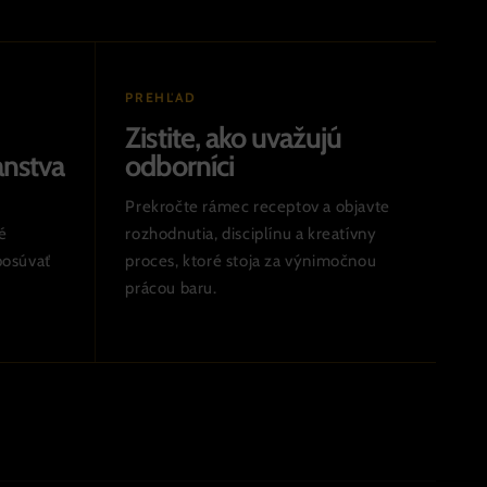
PREHĽAD
Zistite, ako uvažujú
nstva
odborníci
Prekročte rámec receptov a objavte
é
rozhodnutia, disciplínu a kreatívny
posúvať
proces, ktoré stoja za výnimočnou
prácou baru.