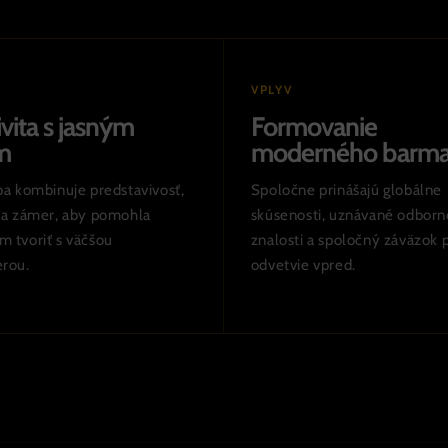
VPLYV
ivita s jasným
Formovanie
m
moderného barma
ba kombinuje predstavivosť,
Spoločne prinášajú globálne
 ​​a zámer, aby pomohla
skúsenosti, uznávané odborn
 tvoriť s väčšou
znalosti a spoločný záväzok 
rou.
odvetvie vpred.