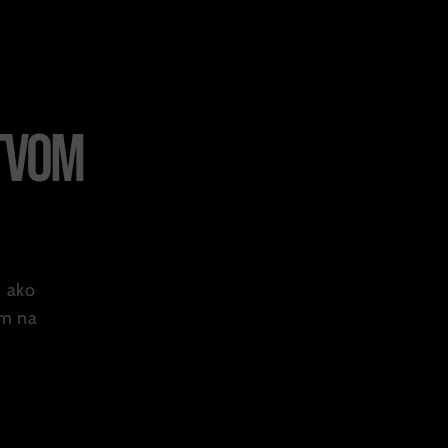
stvom
, ako
ým na