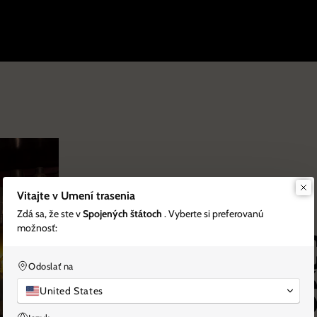
Vitajte v Umení trasenia
Zdá sa, že ste v
Spojených štátoch
. Vyberte si preferovanú
SIMONE CAPORALE
možnosť:
Kreatívna prec
Odoslať na
najuznávanejš
United States