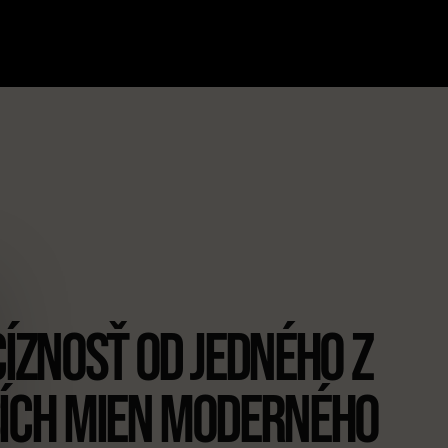
íznosť od jedného z
ích mien moderného