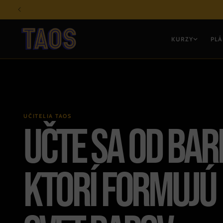
Prejsť
na
obsah
KURZY
PLÁ
UČITELIA TAOS
UČTE SA OD BA
KTORÍ FORMUJÚ