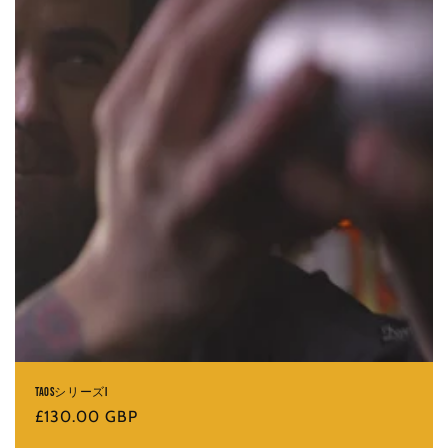
TAOSシリーズI
通
£130.00 GBP
常