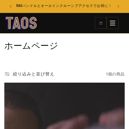
コンテ
TAOSバンドルとオールインクルーシブアクセスでお得に！
ンツに
進む
コ
ホームページ
レ
ク
1個の商品
絞り込みと並び替え
シ
ョ
ン
: